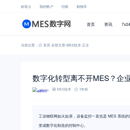
标签云
我的帐户
结账
购物车
首页
资讯
7x2
当前位置：
首页
-
全部文章
-
MES技术
-
正文
数字化转型离不开MES？企业
admin
MES技术
3年前
工业物联网如火如荼，设备监控一直也是 MES 系统的
变成数字化制造的控制中心。