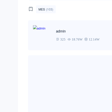
MES
(103)
admin
325
18.76W
12.14W