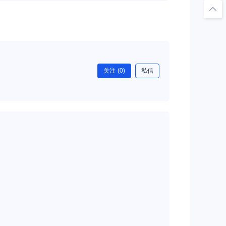
关注
(0)
私信