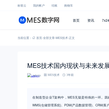
标签云
我的帐户
结账
购物车
首页
资讯
7x2
当前位置：
首页
-
全部文章
-
MES技术
-
正文
MES技术国内现状与未来发
admin
MES技术
3年前
在制造型企业T架构中，MES无疑是特殊的一环。因
WMS(仓储管理系统)、PDM(产品数据管理)、CRM