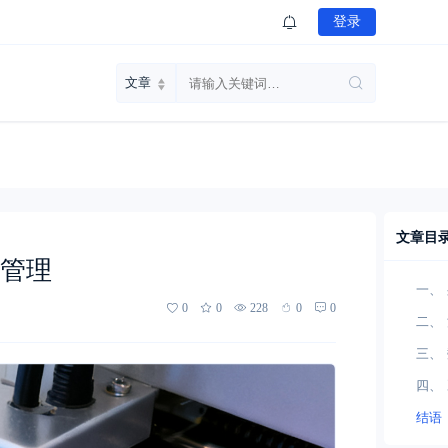
登录
文章目
准管理
一、
0
0
228
0
0
料拥
二、
程“账
三、
本与
四、
续优
结语