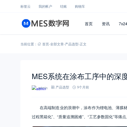
标签云
我的帐户
结账
购物车
首页
资讯
7x2
当前位置：
首页
-
全部文章
-
产品选型
-
正文
MES系统在涂布工序中的深
admin
产品选型
9个月前
在高端制造业的浪潮中，涂布作为锂电池、薄膜材
过程黑箱化”、“质量追溯困难”、“工艺参数固化”等