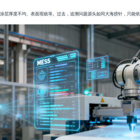
涂层厚度不均、表面瑕疵等。过去，追溯问题源头如同大海捞针，只能依