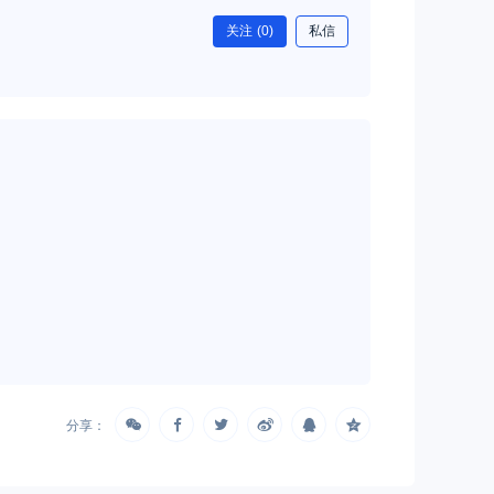
关注
(0)
私信
分享：